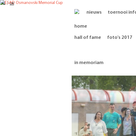
NL
/
UK
nieuws
toernooi inf
hall of fame
foto's 2017
in memoriam