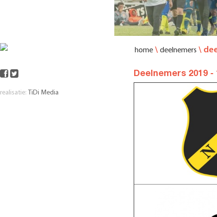
\
\
dee
home
deelnemers
Deelnemers 2019 - 
realisatie:
TiDi Media